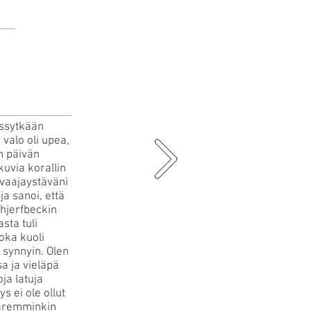
ässytkään
 valo oli upea,
n päivän
uvia korallin
vaajaystäväni
a sanoi, että
hjerfbeckin
sta tuli
joka kuoli
 synnyin. Olen
a ja vieläpä
a latuja
s ei ole ollut
aremminkin