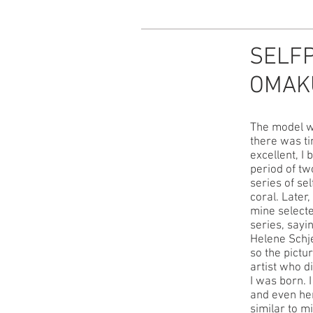
SELFP
OMAK
The model w
there was ti
excellent, 
period of tw
series of sel
coral. Later
mine select
series, sayi
Helene Schje
so the pict
artist who d
I was born. I
and even her
similar to m