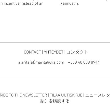
n incentive instead of an
kannustin.
CONTACT | YHTEYDET | コンタクト
marita(at)maritaliulia.com
+358 40 833 8944
RIBE TO THE NEWSLETTER | TILAA UUTISKIRJE | ニュー
語）を購読する