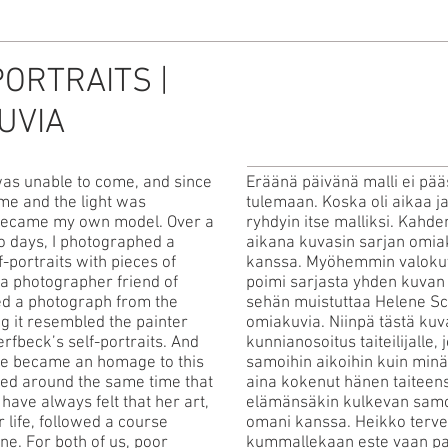
ORTRAITS |
UVIA
as unable to come, and since
Eräänä päivänä malli ei pä
me and the light was
tulemaan. Koska oli aikaa ja
I became my own model. Over a
ryhdyin itse malliksi. Kahde
o days, I photographed a
aikana kuvasin sarjan omiak
f-portraits with pieces of
kanssa. Myöhemmin valoku
, a photographer friend of
poimi sarjasta yhden kuvan j
ed a photograph from the
sehän muistuttaa Helene Sc
ng it resembled the painter
omiakuvia. Niinpä tästä kuva
rfbeck’s self-portraits. And
kunnianosoitus taiteilijalle, 
ure became an homage to this
samoihin aikoihin kuin minä
ied around the same time that
aina kokenut hänen taiteens
 have always felt that her art,
elämänsäkin kulkevan samoj
 life, followed a course
omani kanssa. Heikko tervey
ine. For both of us, poor
kummallekaan este vaan p