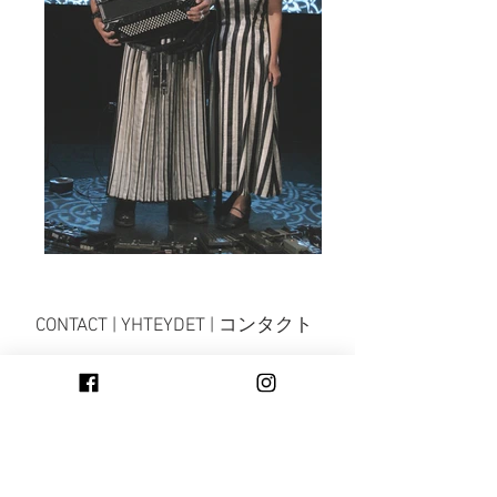
CONTACT | YHTEYDET | コンタクト
marita(at)maritaliulia.com
+358 40 833 8944