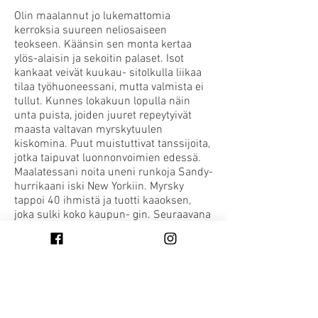
Olin maalannut jo lukemattomia
kerroksia suureen neliosaiseen
teokseen. Käänsin sen monta kertaa
ylös-alaisin ja sekoitin palaset. Isot
kankaat veivät kuukau- sitolkulla liikaa
tilaa työhuoneessani, mutta valmista ei
tullut. Kunnes lokakuun lopulla näin
unta puista, joiden juuret repeytyivät
maasta valtavan myrskytuulen
kiskomina. Puut muistuttivat tanssijoita,
jotka taipuvat luonnonvoimien edessä.
Maalatessani noita uneni runkoja Sandy-
hurrikaani iski New Yorkiin. Myrsky
tappoi 40 ihmistä ja tuotti kaaoksen,
joka sulki koko kaupun- gin. Seuraavana
keväänä maalaus oli
esillä Washingtonin-näyttelyissäni, ja
amerikkalaiset kuvasivat selfieitä sen
edessä ihmetellen sen syntyhistoriaa.
SANDY