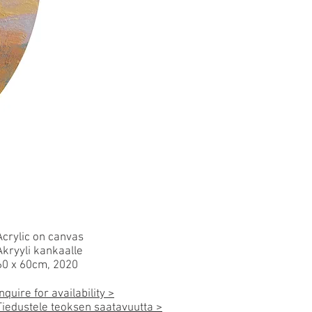
Acrylic on canvas
Akryyli kankaalle
60 x 60cm, 2020
Inquire for availability >
Tiedustele teoksen saatavuutta >