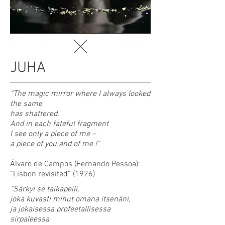
JUHA
“The magic mirror where I always looked
the same
has shattered,
And in each fateful fragment
I see only a piece of me –
a piece of you and of me !”
Álvaro de Campos (Fernando Pessoa):
”Lisbon revisited” (1926)
”Särkyi se taikapeili,
joka kuvasti minut omana itsenäni,
ja jokaisessa profeetallisessa
sirpaleessa