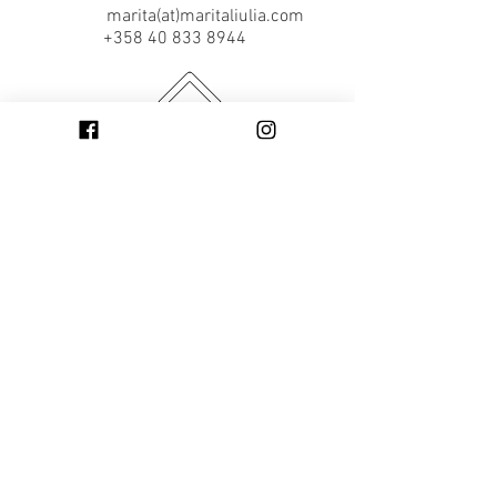
marita(at)maritaliulia.com
+358 40 833 8944
SUBSCRIBE TO THE NEWSLETTER |
TILAA UUTISKIRJE | ニュースレタ
ー（英語）を購読する
SEND | TILAA