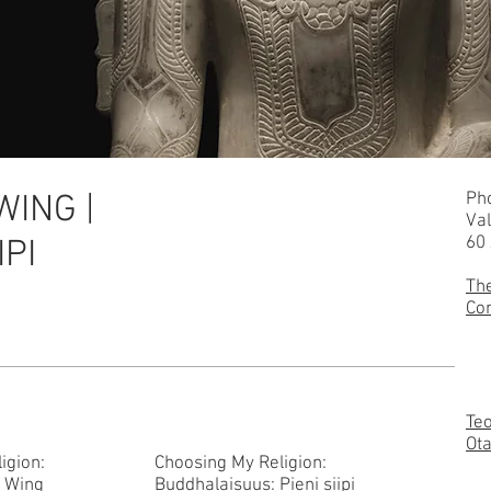
WING |
Ph
Val
60 
IPI
The
Co
Teo
Ota
igion:
Choosing My Religion:
e Wing
Buddhalaisuus: Pieni siipi