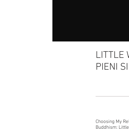
LITTLE 
PIENI SI
Choosing My Rel
Buddhism: Littl