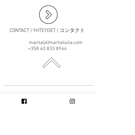
CONTACT | YHTEYDET | コンタクト
marita(at)maritaliulia.com
+358 40 833 8944
SUBSCRIBE TO THE NEWSLETTER |
TILAA UUTISKIRJE | ニュースレタ
ー（英語）を購読する